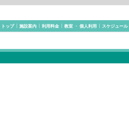
トップ
施設案内
利用料金
教室 ・ 個人利用
スケジュール
STEP（個人利用）
エアロビクス教室
ルーシーダットン教室
すっきり骨盤体操教室
おうちでエクササイズ