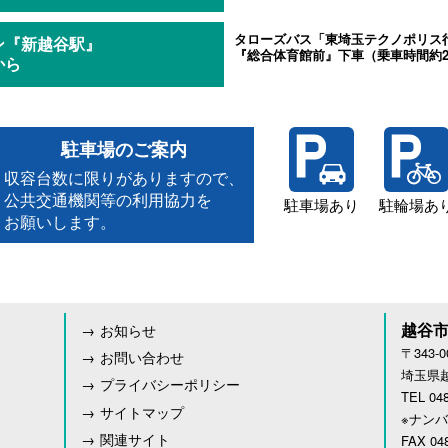
タローズバス「東埼玉テクノポリス
ン『新越谷駅』
『総合体育館前』下車（乗車時間約2
から
駐車場のご案内
収容台数に限りがありますので、
公共交通機関等の利用協力を
駐車場あり
駐輪場あ
お願いします。
越谷
お知らせ
〒343-0
お問い合わせ
埼玉県
プライバシーポリシー
TEL 048
サイトマップ
※ナン
関連サイト
FAX 048