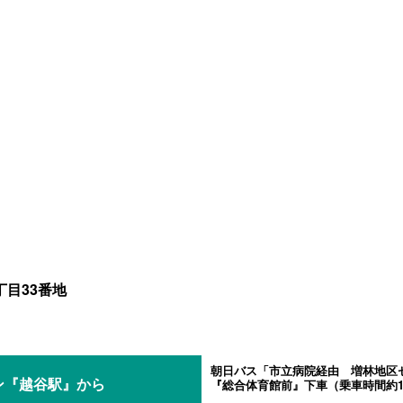
丁目33番地
朝日バス「市立病院経由 増林地区
ン『越谷駅』から
『総合体育館前』下車（乗車時間約1